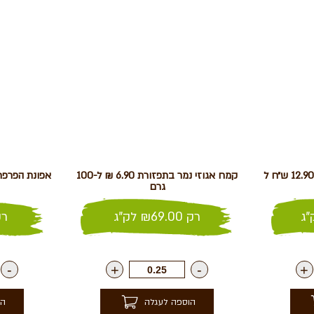
שברי פקאן בקרמל – מומלץ 12.90 ש״ח ל
קמח אגוזי נמר בתפזורת 6.90 ₪ ל-100
גרם
ג
רק
69.00
₪
לק"ג
ר
-
+
-
+
הוספה לעגלה
הו