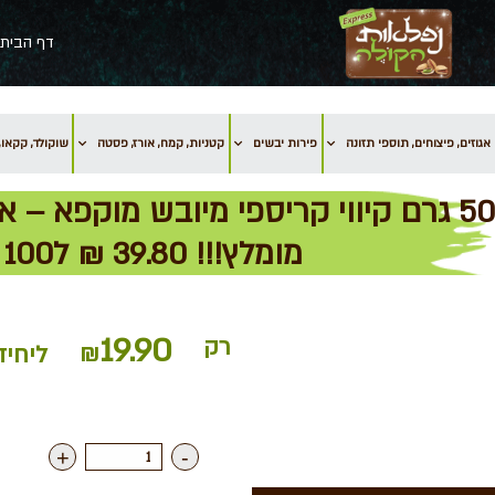
דף הבית
אגוזים, פיצוחים, תוספי תזונה
פירות יבשים
קטניות, קמח, אורז, פסטה
שוקולד, קקאו, 
50 גרם קיווי קריספי מיובש מוקפא – א
מומלץ!!! 39.80 ₪ ל100 גרם
19.90
רק
₪
ליחיד
+
-