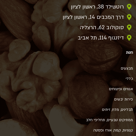
רוטשילד 38, ראשון לציון
דרך המכבים 14, ראשון לציון
סוקולוב 62, הרצליה
דיזנגוף 114, תל אביב
חנות
מבצעים
כללי
אגוזים ופיצוחים
פירות יבשים
תבלינים, מלח, זיתים
ממתיקים טבעיים, תחליפי חלב
קטניות, קמח, אורז ופסטה