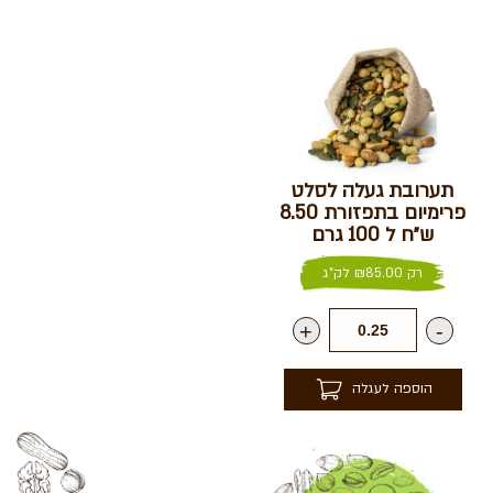
תערובת געלה לסלט
פרימיום בתפזורת 8.50
ש״ח ל 100 גרם
רק
85.00
₪
לק"ג
+
-
הוספה לעגלה