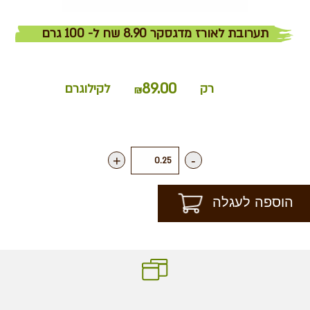
תערובת לאורז מדגסקר 8.90 שח ל- 100 גרם
89.00
רק
לקילוגרם
₪
+
-
הוספה לעגלה