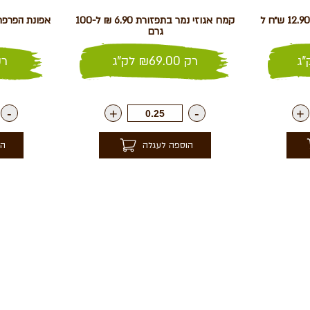
שברי פקאן בקרמל – מומלץ 12.90 ש״ח ל
קמח אגוזי נמר בתפזורת 6.90 ₪ ל-100
גרם
ג
רק
69.00
₪
לק"ג
ר
-
+
-
+
הוספה לעגלה
הו
חנות
עקבו 
מבצעים