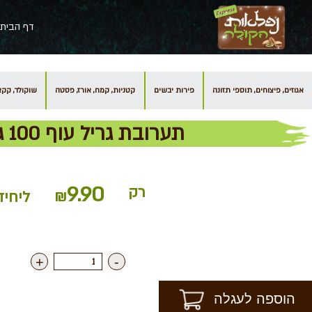
דף הבית
אגוזים, פיצוחים, תוספי תזונה
פירות יבשים
קטניות, קמח, אורז, פסטה
שוקולד, קקאו
תערובת גריל עוף 100 גרם
9.90
רק
₪
ליחיד
+
-
הוספה לעגלה