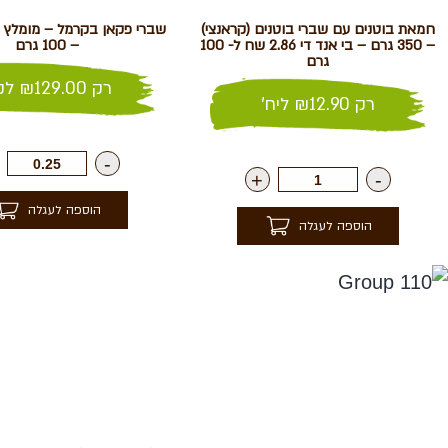
חמאת בוטנים עם שברי בוטנים (קראנצי)
– 350 גרם – בי אנד די 2.86 שח ל- 100
– 100 גרם
גרם
רק
129.00
₪
לק"
רק
12.90
₪
ליח'
-
+
-
הוספה לעגלה
הוספה לעגלה
נפלאות הקולה
שירות לקוחות
צור קשר
סניפים