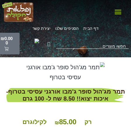
קולד, קקאו, וניל, אפיה, קיטו
תיקים טבעיים, קוקוס, תחליפי חלב
מנים, חמאות אגוז, טחינה, קארי
בלינים, מלח, זיתים
גוזים, פיצוחים, תוספי תזונה
וסמטיקה טבעית, חלווה, חטיפים, שונות
ירות יבשים
טניות, קמח, אורז, פסטה
ליטות תה ומיצים
דף הבית
הסניפים שלנו
יצירת קשר
₪
0.00
0
תמר מג'הול סופר ג'מבו אורגני עסיסי בטרוף-
איכות יצוא!! 8.50 שח ל- 100 גרם
85.00
רק
לקילוגרם
₪