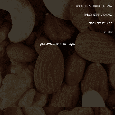
נים, חמאות אגוז, טחינה
קולד, קקאו ואפיה
יטות תה וקפה
נות
עקבו אחרינו בפייסבוק