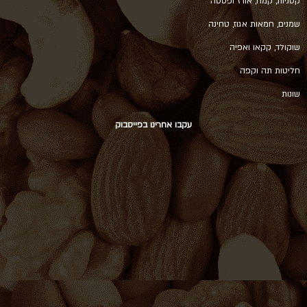
קטניות, קמח, אורז ופסטה
שמנים, חמאות אגוז, טחינה
שוקולד, קקאו ואפיה
חליטות תה וקפה
שונות
עקבו אחרינו בפייסבוק