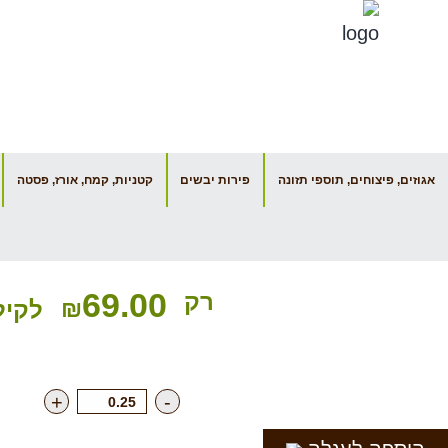
דף הבית
אגוזים, פיצוחים, תוספי תזונה
פירות יבשים
קטניות, קמח, אורז, פסטה
תבלין לחמוצים תפזורת 6.90 שח ל- 100 גרם
69.00
רק
₪
לקיל
+
-