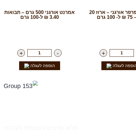
אפונת הפרפר אורגני – ארוז 20
אמרנט אורגני 500 גרם – תבואות
 גרם
3.40 ₪ ל-100 גרם
15.00
₪
ליח'
רק
17.00
₪
ליח'
+
-
+
וספה לעגלה
הוספה לעגלה
חרינו בפייסבוק
הטבות סודיות
מלאו פרטים והצטרפו לעדכוני