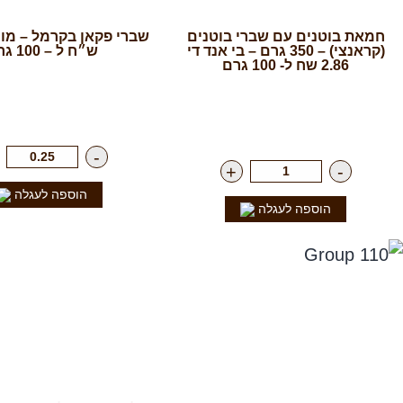
חמאת בוטנים עם שברי בוטנים
(קראנצי) – 350 גרם – בי אנד די
ש״ח ל – 100 גרם
2.86 שח ל- 100 גרם
רק
129.00
₪
לק
רק
12.90
₪
ליח'
-
+
-
הוספה לעגלה
הוספה לעגלה
נפלאות הקולה
שירות לקוחות
צור קשר
סניפים