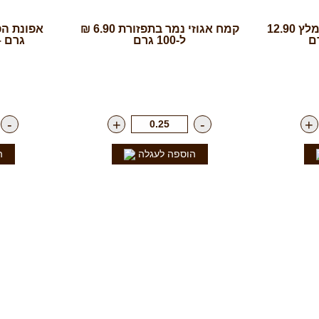
שברי פקאן בקרמל – מומלץ 12.90
קמח אגוזי נמר בתפזורת 6.90 ₪
ל-100 גרם
גרם – 75 ₪ ל- 100
"ג
רק
69.00
₪
לק"ג
רק
-
+
-
+
הוספה לעגלה
ה
חנות
עקבו א
מבצעים