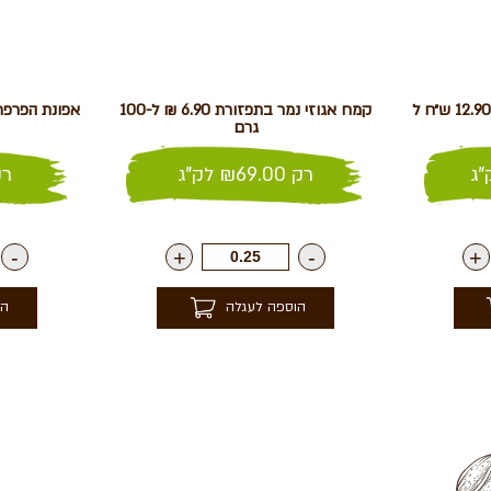
שברי פקאן בקרמל – מומלץ 12.90 ש״ח ל
קמח אגוזי נמר בתפזורת 6.90 ₪ ל-100
גרם
ג
רק
69.00
₪
לק"ג
ר
-
+
-
+
הוספה לעגלה
הו