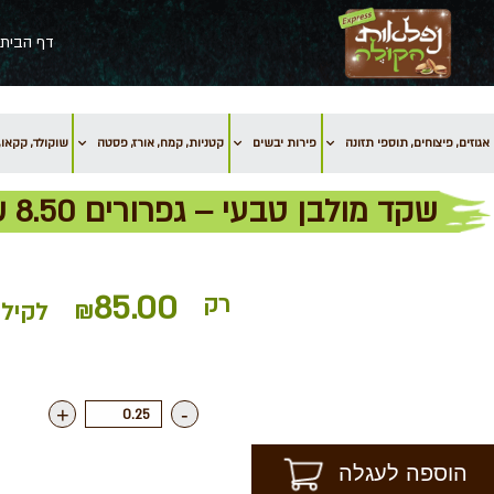
דף הבית
אגוזים, פיצוחים, תוספי תזונה
פירות יבשים
קטניות, קמח, אורז, פסטה
שוקולד, קקאו, 
שקד מולבן טבעי – גפרורים 8.50 שח ל- 100 גרם
85.00
רק
₪
לקילו
+
-
הוספה לעגלה