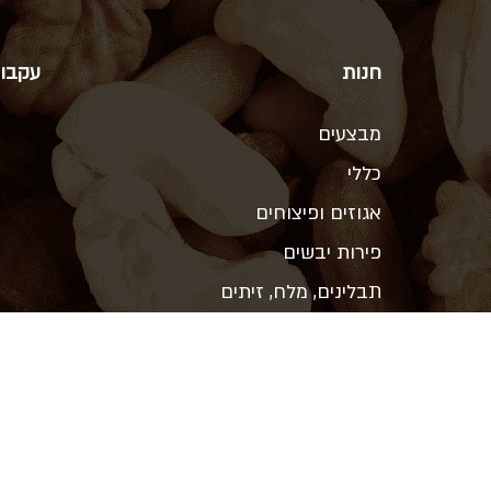
חנות
עקבו 
מבצעים
כללי
אגוזים ופיצוחים
פירות יבשים
תבלינים, מלח, זיתים
ממתיקים טבעיים, תחליפי חלב
קטניות, קמח, אורז ופסטה
שמנים, חמאות אגוז, טחינה
שוקולד, קקאו ואפיה
חליטות תה וקפה