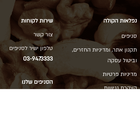
נפלאות הקולה
שירות לקוחות
צור קשר
סניפים
טלפון ישיר לסניפים
תקנון אתר, ומדיניות החזרים,
03-9473333
וביטול עסקה
מדיניות פרטיות
הסניפים שלנו
הצהרת נגישות
ויצמן 66, כפר סבא
רוטשילד 38, ראשון לציון
דרך המכבים 14, ראשון לציון
סוקולוב 62, הרצליה
דיזנגוף 114, תל אביב