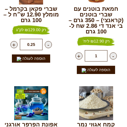
חמאת בוטנים עם
שברי פקאן בקרמל –
שברי בוטנים
מומלץ 12.90 ש״ח ל –
(קראנצי) – 350 גרם –
100 גרם
בי אנד די 2.86 שח ל-
רק
129.00
₪
לק"ג
100 גרם
רק
12.90
₪
ליח'
+
-
+
-
הוספה לעגלה
הוספה לעגלה
קמח אגוזי נמר
אפונת הפרפר אורגני