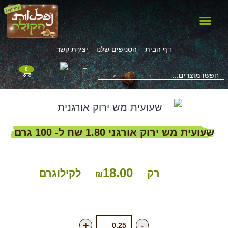
שוקולד, קקאו, וניל, אפיה, קיטו
ממתיקים טבעיים, קוקוס, תחליפי חלב
שמנים, חמאות אגוז, טחינה, קארי
תבלינים, מלח, זיתים
אגוזים, פיצוחים, תוספי תזונה
קוסמטיקה טבעית, חלווה, חטיפים, שונות
פירות יבשים
קטניות, קמח, אורז, פסטה
חליטות תה ומיצים
דף הבית
הסניפים שלנו
יצירת קשר
0
שעועית מש ירוק אורגני 1.80 שח ל- 100 גרם
18.00
רק
לקילוגרם
₪
+
-