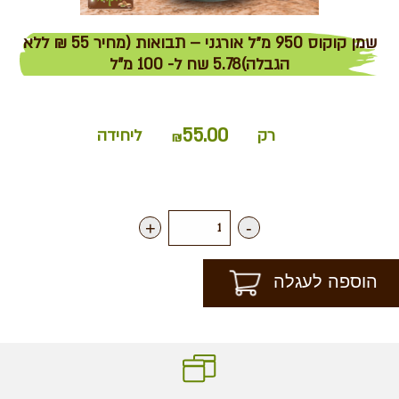
שמן קוקוס 950 מ״ל אורגני – תבואות (מחיר 55 ₪ ללא
הגבלה)5.78 שח ל- 100 מ"ל
55.00
רק
ליחידה
₪
+
-
הוספה לעגלה