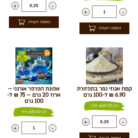
+
-
+
-
הוספה לעגלה
הוספה לעגלה
קמח אגוזי נמר בתפזורת
אפונת הפרפר אורגני –
6.90 ₪ ל-100 גרם
ארוז 20 גרם – 75 ₪ ל-
100 גרם
רק
69.00
₪
לק"ג
רק
15.00
₪
ליח'
+
-
+
-