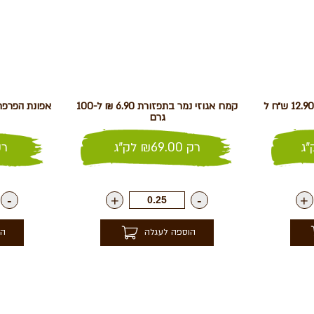
שברי פקאן בקרמל – מומלץ 12.90 ש״ח ל
קמח אגוזי נמר בתפזורת 6.90 ₪ ל-100
גרם
ג
רק
69.00
₪
לק"ג
ר
-
+
-
+
הוספה לעגלה
הו