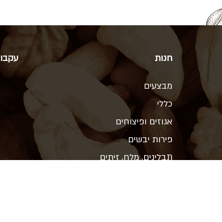
חנות
עקבו 
מבצעים
כללי
אגוזים ופיצוחים
פירות יבשים
תבלינים, מלח, זיתים
ממתיקים טבעיים, תחליפי חלב
קטניות, קמח, אורז ופסטה
שמנים, חמאות אגוז, טחינה