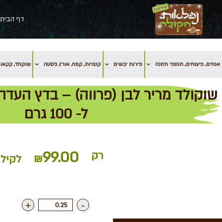
דף הבית
אגוזים, פיצוחים, תוספי תזונה
פירות יבשים
קטניות, קמח, אורז, פסטה
שוקולד, קקאו, 
ל- 100 גרם
99.00
רק
₪
לקילו
+
-