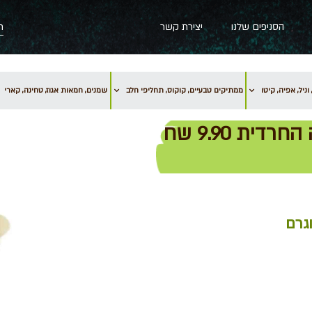
הסניפים שלנו
יצירת קשר
וניל, אפיה, קיטו
ממתיקים טבעיים, קוקוס, תחליפי חלב
שמנים, חמאות אגוז, טחינה, קארי
שוקולד מריר לבן (פרווה) – בדץ העדה החרדית 9.90 שח
גרם