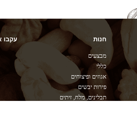
חנות
עקבו א
מבצעים
כללי
אגוזים ופיצוחים
פירות יבשים
תבלינים, מלח, זיתים
ממתיקים טבעיים, תחליפי חלב
קטניות, קמח, אורז ופסטה
שמנים, חמאות אגוז, טחינה
ך המכבים 14, ראשון