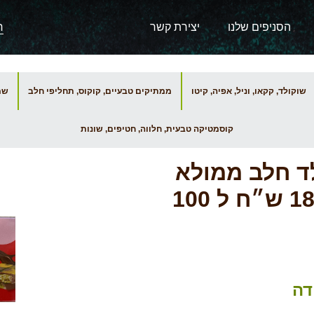
הסניפים שלנו
יצירת קשר
שוקולד, קקאו, וניל, אפיה, קיטו
ממתיקים טבעיים, קוקוס, תחליפי חלב
שמנ
קוסמטיקה טבעית, חלווה, חטיפים, שונות
לד חלב ממולא
קדאיף ופיסטוק – 200 גרם 18.95 ש״ח ל 100
דה