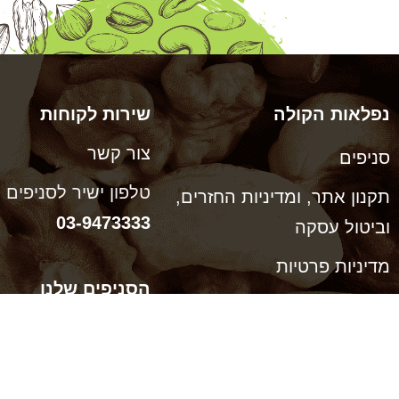
נפלאות הקולה
שירות לקוחות
צור קשר
סניפים
טלפון ישיר לסניפים
תקנון אתר, ומדיניות החזרים,
03-9473333
וביטול עסקה
מדיניות פרטיות
הסניפים שלנו
הצהרת נגישות
ויצמן 66, כפר סבא
רוטשילד 38, ראשון לציון
דר