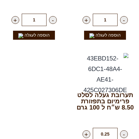
רק
12.00
₪
ליח'
רק
15.00
₪
ליח'
+
-
+
-
הוספה לעגלה
הוספה לעגלה
תערובת געלה לסלט
פרימיום בתפזורת
8.50 ש״ח ל 100 גרם
רק
85.00
₪
לק"ג
+
-