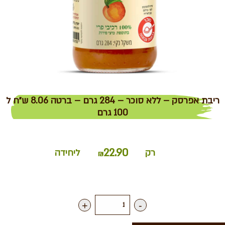
ריבת אפרסק – ללא סוכר – 284 גרם – ברטה 8.06 ש״ח ל
100 גרם
22.90
רק
ליחידה
₪
+
-