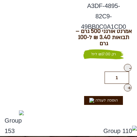
אמרנט אורגני 500 גרם –
תבואות 3.40 ₪ ל-100
גרם
רק
17.00
₪
ליח'
-
+
הוספה לעגלה