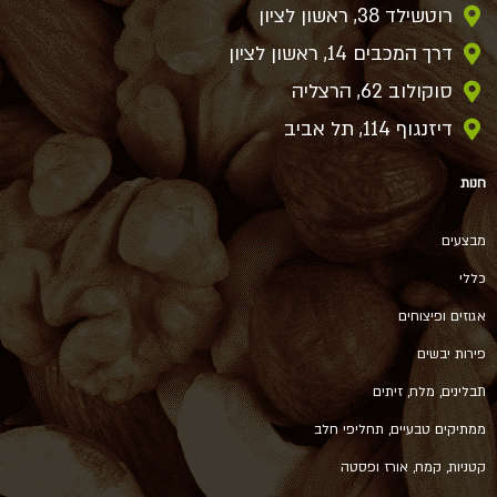
רוטשילד 38, ראשון לציון
דרך המכבים 14, ראשון לציון
סוקולוב 62, הרצליה
דיזנגוף 114, תל אביב
חנות
מבצעים
כללי
אגוזים ופיצוחים
פירות יבשים
תבלינים, מלח, זיתים
ממתיקים טבעיים, תחליפי חלב
קטניות, קמח, אורז ופסטה