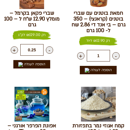
חמאת בוטנים עם שברי
שברי פקאן בקרמל –
בוטנים (קראנצי) – 350
מומלץ 12.90 ש״ח ל – 100
גרם – בי אנד די 2.86 שח
גרם
ל- 100 גרם
רק
129.00
₪
לק"ג
רק
12.90
₪
ליח'
+
-
+
-
הוספה לעגלה
הוספה לעגלה
קמח אגוזי נמר בתפזורת
אפונת הפרפר אורגני –