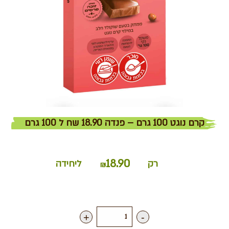
קרם נוגט 100 גרם – פנדה 18.90 שח ל 100 גרם
18.90
רק
ליחידה
₪
+
-