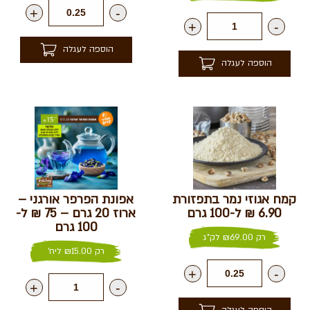
+
-
+
-
הוספה לעגלה
הוספה לעגלה
קמח אגוזי נמר בתפזורת
אפונת הפרפר אורגני –
6.90 ₪ ל-100 גרם
ארוז 20 גרם – 75 ₪ ל-
100 גרם
רק
69.00
₪
לק"ג
רק
15.00
₪
ליח'
+
-
+
-