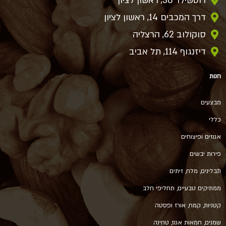
רוטשילד 38, ראשון לציון
דרך המכבים 14, ראשון לציון
סוקולוב 62, הרצליה
דיזנגוף 114, תל אביב
חנות
מבצעים
כללי
אגוזים ופיצוחים
פירות יבשים
תבלינים, מלח, זיתים
ממתיקים טבעיים, תחליפי חלב
קטניות, קמח, אורז ופסטה
שמנים, חמאות אגוז, טחינה