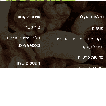
נפלאות הקולה
שירות לקוחות
צור קשר
סניפים
טלפון ישיר לסניפים
תקנון אתר, ומדיניות החזרים,
03-9473333
וביטול עסקה
מדיניות פרטיות
הסניפים שלנו
הצהרת נגישות
ויצמן 66, כפר סבא
רוטשילד 38, ראשון לציון
דרך המכבים 14, ראשון לציון
סוקולוב 62, הרצליה
דיזנגוף 114, תל אביב