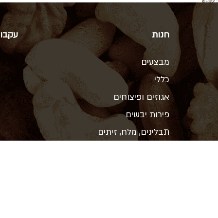
חנות
עקבו 
מבצעים
כללי
אגוזים ופיצוחים
פירות יבשים
תבלינים, מלח, זיתים
ממתיקים טבעיים, תחליפי חלב
קטניות, קמח, אורז ופסטה
שמנים, חמאות אגוז, טחינה
שוקולד, קקאו ואפיה