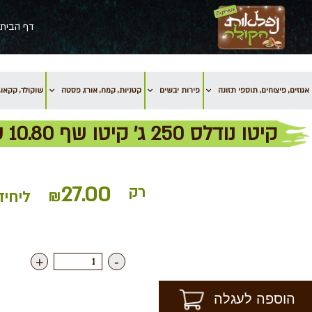
דף הבית
אגוזים, פיצוחים, תוספי תזונה
פירות יבשים
קטניות, קמח, אורז, פסטה
שוקולד, קקאו, 
קיטו נודלס 250 ג' קיטו שף 10.80 שח ל- 100 גרם
27.00
רק
₪
ליחיד
+
-
הוספה לעגלה