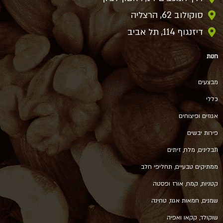
סוקולוב 62, הרצליה
דיזנגוף 114, תל אביב
חנות
מבצעים
כללי
אגוזים ופיצוחים
פירות יבשים
תבלינים, מלח, זיתים
ממתיקים טבעיים, תחליפי חלב
קטניות, קמח, אורז ופסטה
שמנים, חמאות אגוז, טחינה
שוקולד, קקאו ואפיה