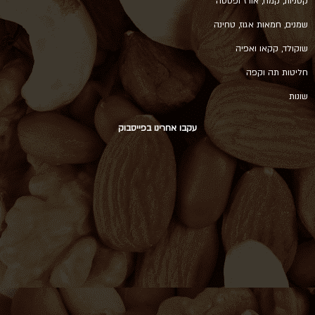
קטניות, קמח, אורז ופסטה
שמנים, חמאות אגוז, טחינה
שוקולד, קקאו ואפיה
חליטות תה וקפה
שונות
עקבו אחרינו בפייסבוק