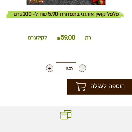
פלפל קאיין אורגני בתפזורת 5.90 שח ל- 100 גרם
59.00
רק
לקילוגרם
₪
+
-
הוספה לעגלה