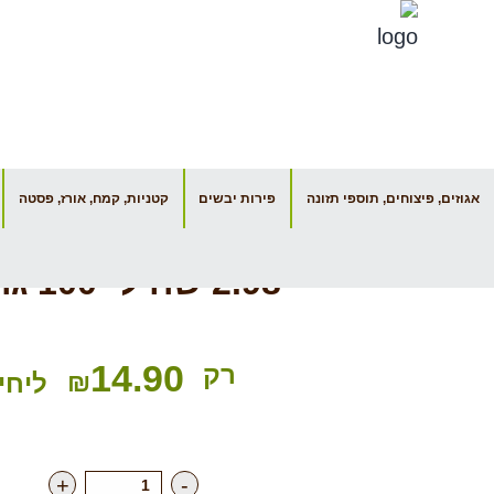
דף הבית
אגוזים, פיצוחים, תוספי תזונה
פירות יבשים
קטניות, קמח, אורז, פסטה
עדשי
2.98 שח ל- 100 גרם
14.90
רק
₪
ליחי
+
-