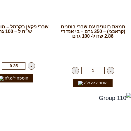
חמאת בוטנים עם שברי בוטנים
(קראנצי) – 350 גרם – בי אנד די
ש״ח ל – 100 גרם
2.86 שח ל- 100 גרם
רק
129.00
₪
לק
רק
12.90
₪
ליח'
-
+
-
הוספה לעגלה
הוספה לעגלה
נפלאות הקולה
שירות לקוחות