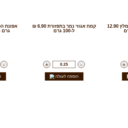
שברי פקאן בקרמל – מומלץ 12.90
קמח אגוזי נמר בתפזורת 6.90 ₪
ל-100 גרם
גרם – 75 ₪ ל- 100
"ג
רק
69.00
₪
לק"ג
רק
-
+
-
+
הוספה לעגלה
ה
חנות
עקבו א