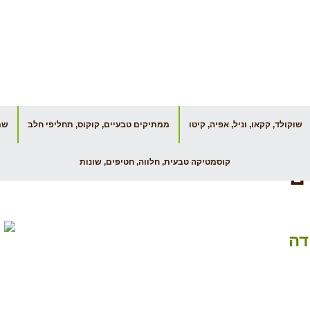
הסניפים שלנו
יצירת קשר
שוקולד, קקאו, וניל, אפיה, קיטו
ממתיקים טבעיים, קוקוס, תחליפי חלב
שמנ
ם צהובות אורגני – 500 גרם – תבואות
קוסמטיקה טבעית, חלווה, חטיפים, שונות
דה