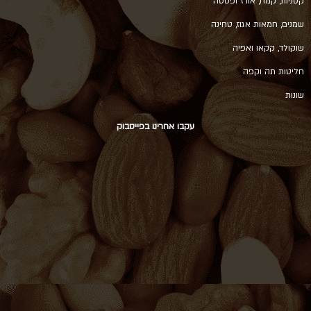
קטניות, קמח, אורז ופסטה
שמנים, חמאות אגוז, טחינה
שוקולד, קקאו ואפיה
חליטות תה וקפה
שונות
עקבו אחרינו בפייסבוק