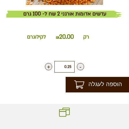
עדשים אדומות אורגני 2 שח ל- 100 גרם
20.00
רק
לקילוגרם
₪
+
-
הוספה לעגלה