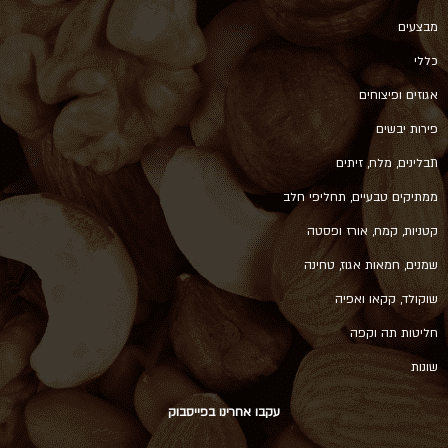
מבצעים
כללי
אגוזים ופיצוחים
פירות יבשים
תבלינים, מלח, זיתים
ממתיקים טבעיים, תחליפי חלב
קטניות, קמח, אורז ופסטה
שמנים, חמאות אגוז, טחינה
שוקולד, קקאו ואפיה
חליטות תה וקפה
שונות
עקבו אחרינו בפייסבוק