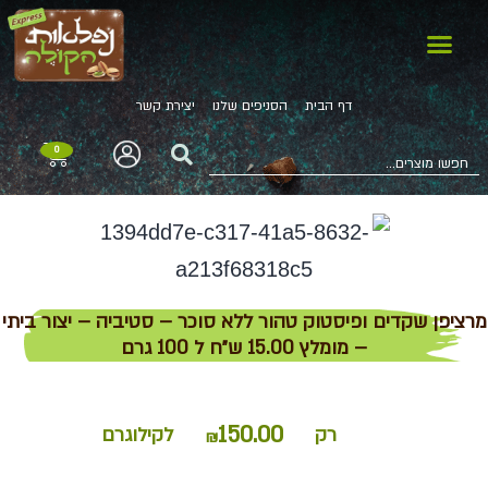
שוקולד, קקאו, וניל, אפיה, קיטו
ממתיקים טבעיים, קוקוס, תחליפי חלב
שמנים, חמאות אגוז, טחינה, קארי
תבלינים, מלח, זיתים
אגוזים, פיצוחים, תוספי תזונה
קוסמטיקה טבעית, חלווה, חטיפים, שונות
פירות יבשים
קטניות, קמח, אורז, פסטה
חליטות תה ומיצים
דף הבית
הסניפים שלנו
יצירת קשר
0
מרציפן שקדים ופיסטוק טהור ללא סוכר – סטיביה – יצור ביתי
– מומלץ 15.00 ש״ח ל 100 גרם
150.00
רק
לקילוגרם
₪