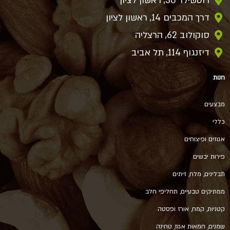
רוטשילד 38, ראשון לציון
דרך המכבים 14, ראשון לציון
סוקולוב 62, הרצליה
דיזנגוף 114, תל אביב
חנות
מבצעים
כללי
אגוזים ופיצוחים
פירות יבשים
תבלינים, מלח, זיתים
ממתיקים טבעיים, תחליפי חלב
קטניות, קמח, אורז ופסטה
שמנים, חמאות אגוז, טחינה