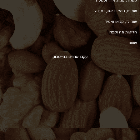
קטניות, קמח, אורז ופסטה
שמנים, חמאות אגוז, טחינה
שוקולד, קקאו ואפיה
חליטות תה וקפה
שונות
עקבו אחרינו בפייסבוק