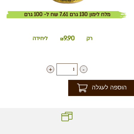
מלח לימון 130 גרם 7.61 שח ל- 100 גרם
9.90
רק
ליחידה
₪
+
-
הוספה לעגלה