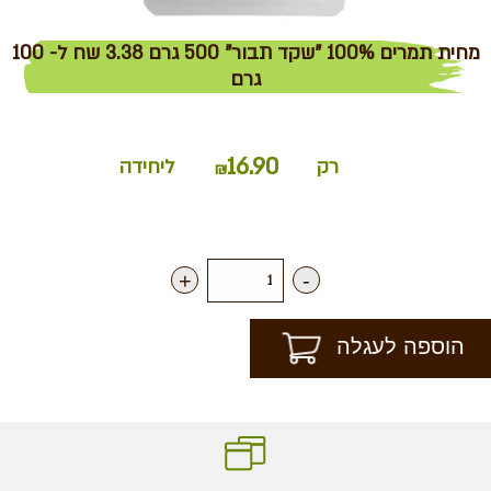
מחית תמרים 100% "שקד תבור" 500 גרם 3.38 שח ל- 100
גרם
16.90
רק
ליחידה
₪
+
-
הוספה לעגלה