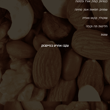
קטניות, קמח, אורז ופסטה
שמנים, חמאות אגוז, טחינה
שוקולד, קקאו ואפיה
חליטות תה וקפה
שונות
עקבו אחרינו בפייסבוק