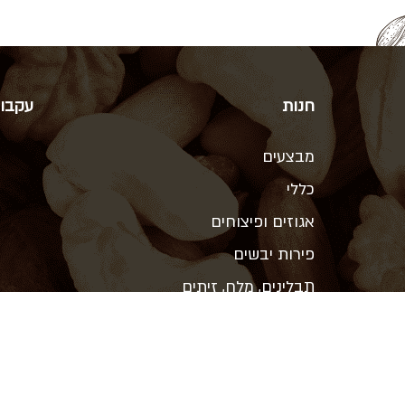
חנות
עקבו 
מבצעים
כללי
אגוזים ופיצוחים
פירות יבשים
תבלינים, מלח, זיתים
ממתיקים טבעיים, תחליפי חלב
קטניות, קמח, אורז ופסטה
שמנים, חמאות אגוז, טחינה