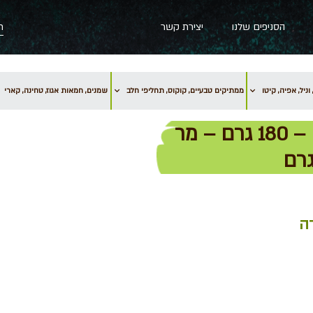
הסניפים שלנו
יצירת קשר
וניל, אפיה, קיטו
ממתיקים טבעיים, קוקוס, תחליפי חלב
שמנים, חמאות אגוז, טחינה, קארי
מחית וניל בורבון מדגסקר עם גרגרים – 180 גרם – מר
ה