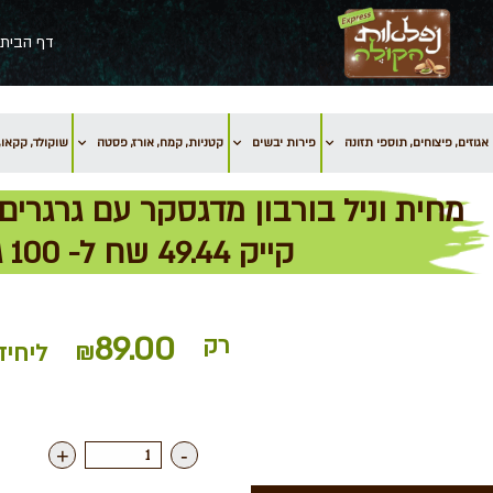
דף הבית
אגוזים, פיצוחים, תוספי תזונה
פירות יבשים
קטניות, קמח, אורז, פסטה
שוקולד, קקאו, 
קייק 49.44 שח ל- 100 גרם
89.00
רק
₪
ליחיד
+
-