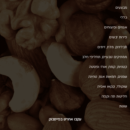
מבצעים
כללי
אגוזים ופיצוחים
פירות יבשים
תבלינים, מלח, זיתים
ממתיקים טבעיים, תחליפי חלב
קטניות, קמח, אורז ופסטה
שמנים, חמאות אגוז, טחינה
שוקולד, קקאו ואפיה
חליטות תה וקפה
שונות
עקבו אחרינו בפייסבוק