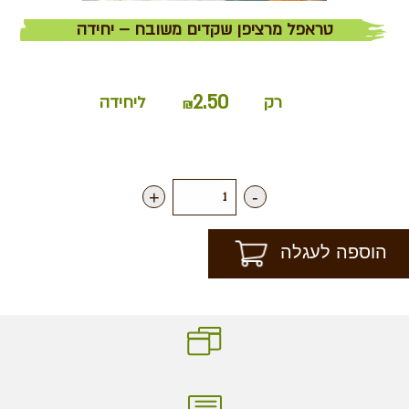
טראפל מרציפן שקדים משובח – יחידה
2.50
רק
ליחידה
₪
+
-
הוספה לעגלה