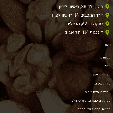
רוטשילד 38, ראשון לציון
דרך המכבים 14, ראשון לציון
סוקולוב 62, הרצליה
דיזנגוף 114, תל אביב
חנות
מבצעים
כללי
אגוזים ופיצוחים
פירות יבשים
תבלינים, מלח, זיתים
ממתיקים טבעיים, תחליפי חלב
קטניות, קמח, אורז ופסטה