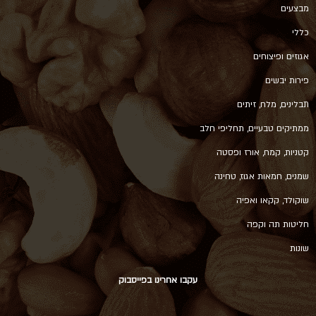
מבצעים
כללי
אגוזים ופיצוחים
פירות יבשים
תבלינים, מלח, זיתים
ממתיקים טבעיים, תחליפי חלב
קטניות, קמח, אורז ופסטה
שמנים, חמאות אגוז, טחינה
שוקולד, קקאו ואפיה
חליטות תה וקפה
שונות
עקבו אחרינו בפייסבוק