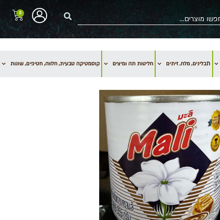
0
תבלינים, מלח, זיתים
חליטות תה ומיצים
קוסמטיקה טבעית, חלווה, חטיפים, שונות