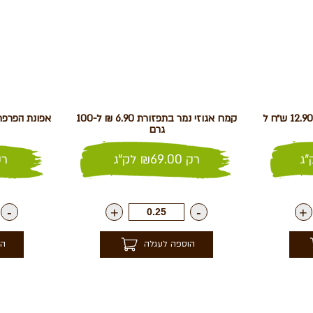
שברי פקאן בקרמל – מומלץ 12.90 ש״ח ל
קמח אגוזי נמר בתפזורת 6.90 ₪ ל-100
גרם
ג
רק
69.00
₪
לק"ג
ר
-
+
-
+
הוספה לעגלה
הו