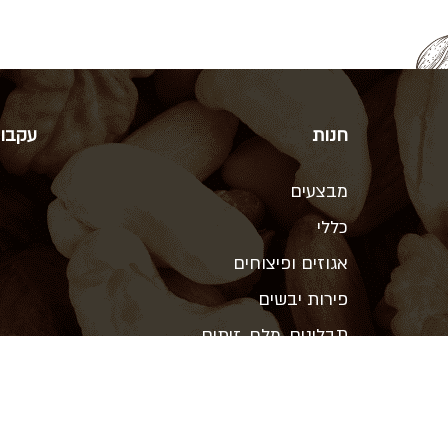
חנות
עקבו 
מבצעים
כללי
אגוזים ופיצוחים
פירות יבשים
תבלינים, מלח, זיתים
ממתיקים טבעיים, תחליפי חלב
קטניות, קמח, אורז ופסטה
שמנים, חמאות אגוז, טחינה