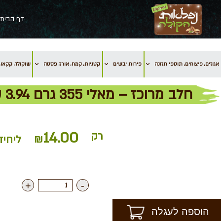
דף הבית
אגוזים, פיצוחים, תוספי תזונה
פירות יבשים
קטניות, קמח, אורז, פסטה
שוקולד, קקאו, 
חלב מרוכז – מאלי 355 גרם 3.94 שח ל 100 גרם
14.00
רק
₪
ליחיד
+
-
הוספה לעגלה