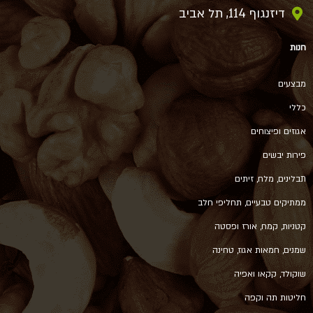
דיזנגוף 114, תל אביב
חנות
מבצעים
כללי
אגוזים ופיצוחים
פירות יבשים
תבלינים, מלח, זיתים
ממתיקים טבעיים, תחליפי חלב
קטניות, קמח, אורז ופסטה
שמנים, חמאות אגוז, טחינה
שוקולד, קקאו ואפיה
חליטות תה וקפה