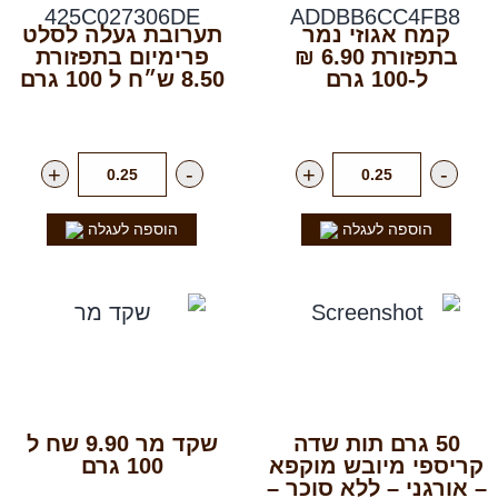
קמח אגוזי נמר
תערובת געלה לסלט
בתפזורת 6.90 ₪
פרימיום בתפזורת
ל-100 גרם
8.50 ש״ח ל 100 גרם
רק
69.00
₪
לק"ג
רק
85.00
₪
לק"ג
+
-
+
-
הוספה לעגלה
הוספה לעגלה
50 גרם תות שדה
שקד מר 9.90 שח ל
קריספי מיובש מוקפא
100 גרם
– אורגני – ללא סוכר –