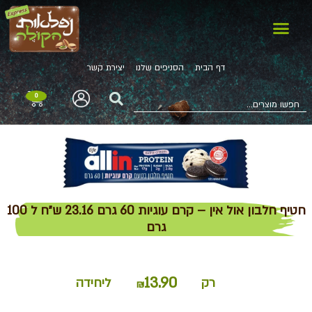
דף הבית
הסניפים שלנו
יצירת קשר
0
חטיף חלבון אול אין – קרם עוגיות 60 גרם 23.16 ש״ח ל 100
גרם
13.90
רק
ליחידה
₪