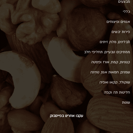
מבצעים
כללי
אגוזים ופיצוחים
פירות יבשים
תבלינים, מלח, זיתים
ממתיקים טבעיים, תחליפי חלב
קטניות, קמח, אורז ופסטה
שמנים, חמאות אגוז, טחינה
שוקולד, קקאו ואפיה
חליטות תה וקפה
שונות
עקבו אחרינו בפייסבוק