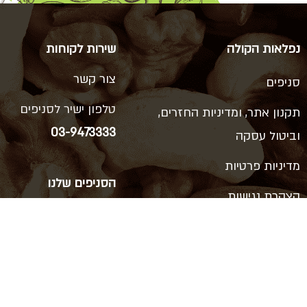
נפלאות הקולה
שירות לקוחות
צור קשר
סניפים
טלפון ישיר לסניפים
תקנון אתר, ומדיניות החזרים,
03-9473333
וביטול עסקה
מדיניות פרטיות
הסניפים שלנו
הצהרת נגישות
ויצמן 66, כפר סבא
רוטשילד 38, ראשון לציון
דרך המכבים 14, ראשון לציון
סוקולוב 62, הרצליה
דיזנגוף 114, תל אביב