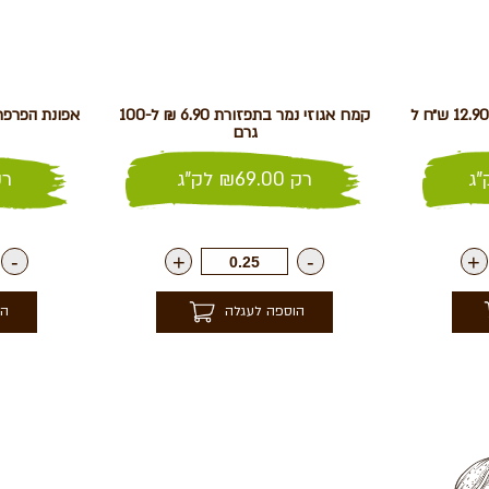
שברי פקאן בקרמל – מומלץ 12.90 ש״ח ל
קמח אגוזי נמר בתפזורת 6.90 ₪ ל-100
גרם
ג
רק
69.00
₪
לק"ג
ר
-
+
-
+
הוספה לעגלה
הו