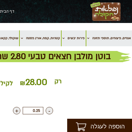
דף הבית
אגוזים, פיצוחים, תוספי תזונה
פירות יבשים
קטניות, קמח, אורז, פסטה
שוקולד, קקאו, 
בוטן מולבן חצאים טבעי 2.80 שח ל- 100 גרם
28.00
רק
₪
לקילו
+
-
הוספה לעגלה