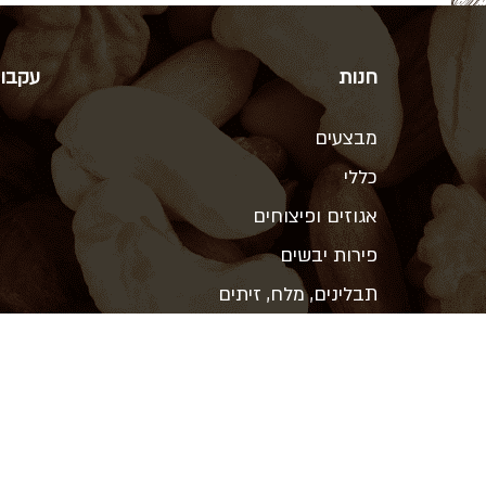
חנות
עקבו 
מבצעים
כללי
אגוזים ופיצוחים
פירות יבשים
תבלינים, מלח, זיתים
ממתיקים טבעיים, תחליפי חלב
קטניות, קמח, אורז ופסטה
שמנים, חמאות אגוז, טחינה
שוקולד, קקאו ואפיה