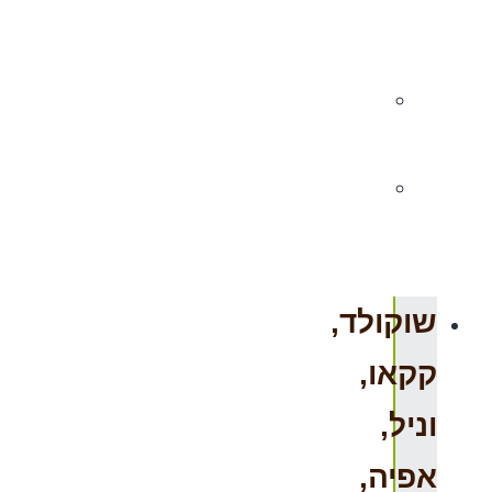
וסקיני
פסטה
מוצרי
סויה
קמחים
ללא
גלוטן
שוקולד,
קקאו,
וניל,
אפיה,