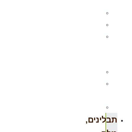
אגוזים
שמנים
טחינה
שמנים
אתריים,
וקטורת
קארי
ממרחים
ורטבים
ריק
תבלינים,