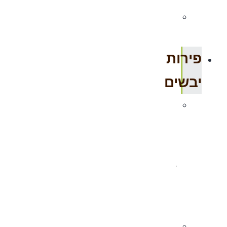
תוספי
תזונה
פירות
יבשים
פירות
יבשים
אורגני
–
ללא
סוכר
פירות