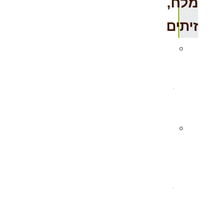
מלח,
זיתים
תבלינים
במשקל
–
מומלץ
תערובות
לאורז
במשקל
–
מומלץ