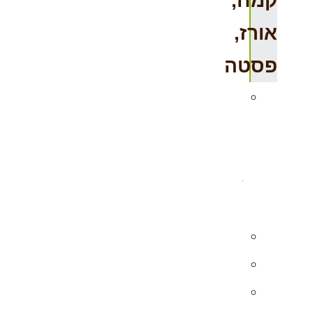
קמח,
אורז,
פסטה
קטניות
אורגני
במשקל
–
מומלץ
קמחים
אורז
פסטה