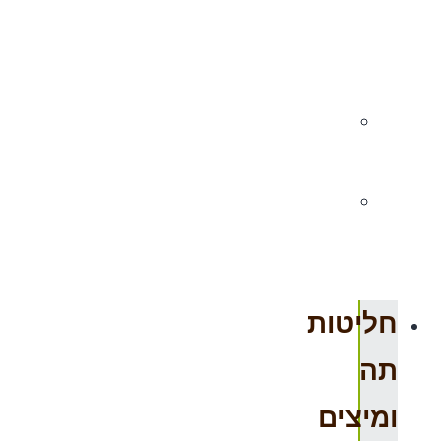
100
גרם
תבלינים
אורגניים
תבלינים
250
גרם
חליטות
תה
ומיצים