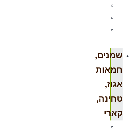
סוויטאנגו
קוקוס
תחליפי
חלב
שמנים,
חמאות
אגוז,
טחינה,
קארי
חמאות