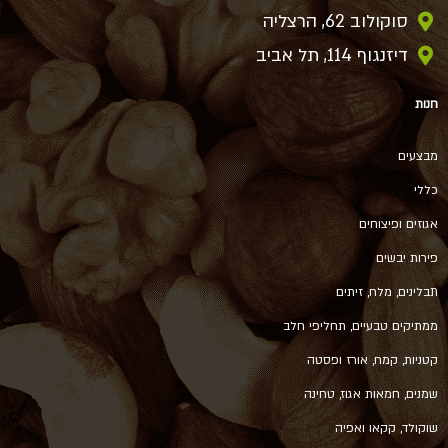
סוקולוב 62, הרצליה
דיזנגוף 114, תל אביב
חנות
מבצעים
כללי
אגוזים ופיצוחים
פירות יבשים
תבלינים, מלח, זיתים
ממתיקים טבעיים, תחליפי חלב
קטניות, קמח, אורז ופסטה
שמנים, חמאות אגוז, טחינה
שוקולד, קקאו ואפיה