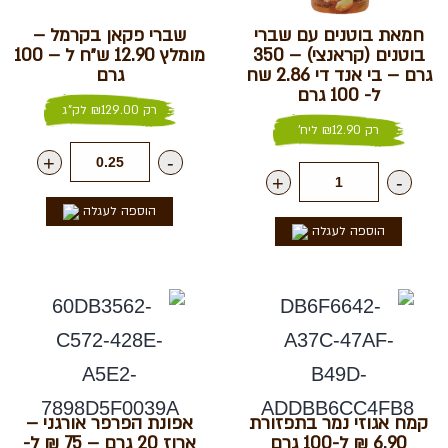
חמאת בוטנים עם שברי
שברי פקאן בקרמל –
בוטנים (קראנצי) – 350
מומלץ 12.90 ש״ח ל – 100
גרם – בי אנד די 2.86 שח
גרם
ל- 100 גרם
רק
129.00
₪
לק"ג
רק
12.90
₪
ליח'
+
-
+
-
הוספה לעגלה
הוספה לעגלה
קמח אגוזי נמר בתפזורת
אפונת הפרפר אורגני –
6.90 ₪ ל-100 גרם
ארוז 20 גרם – 75 ₪ ל-