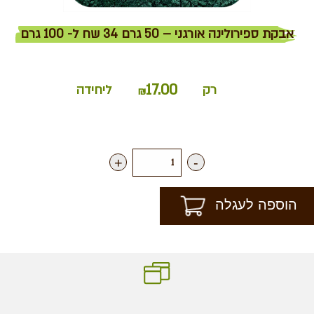
אבקת ספירולינה אורגני – 50 גרם 34 שח ל- 100 גרם
17.00
רק
ליחידה
₪
+
-
הוספה לעגלה