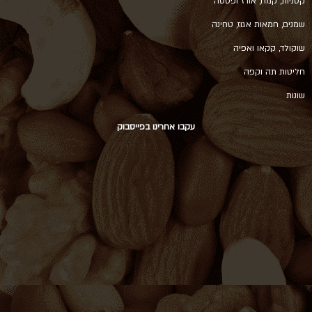
קטניות, קמח, אורז ופסטה
שמנים, חמאות אגוז, טחינה
שוקולד, קקאו ואפיה
חליטות תה וקפה
שונות
עקבו אחרינו בפייסבוק