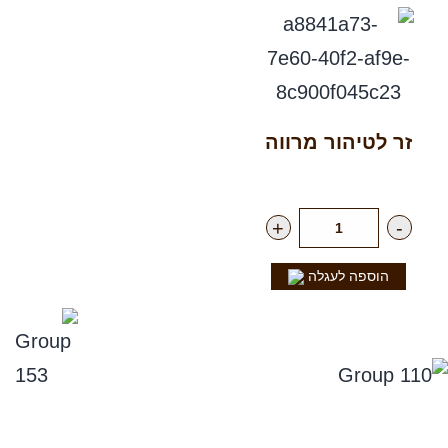
זר לטיהור מרווה
רק
35.00
₪
ליח'
+
-
הוספה לעגלה