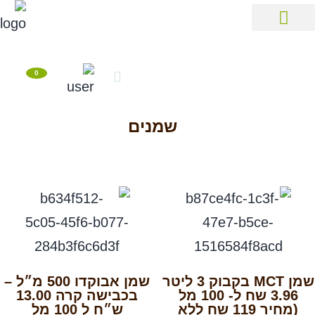
שוקולד, קקאו, וניל, אפיה, קיטו
ממתיקים טבעיים, קוקוס, תחליפי חלב
שמנים, חמאות אגוז, טחינה, קארי
תבלינים, מלח, זיתים
אגוזים, פיצוחים, תוספי תזונה
קוסמטיקה טבעית, חלווה, חטיפים, שונות
פירות יבשים
קטניות, קמח, אורז, פסטה
חליטות תה ומיצים
דף הבית
הסניפים שלנו
יצירת קשר
0
שמנים
שמן MCT בקבוק 3 ליטר
שמן אבוקדו 500 מ״ל –
3.96 שח ל- 100 מל
בכבישה קרה 13.00
(מחיר 119 שח ללא
ש״ח ל 100 מל