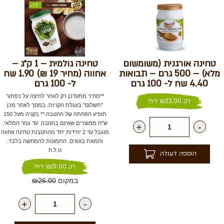
טחינה אורגנית (משומשום
טחינה גולמית – 1 ק״ג –
מלא) – 500 גרם – תבואות
אחווה (מחיר 19 ₪) 1.90 שח
4.40 שח ל- 100 גרם
ל- 100 גרם
**מחיר מתעדכן רק לאחר לחיצה על כפתור
רק
22.00
₪
ליח'
"תשלום" בעגלת הקניות. במסך לאחר מכן
תופיע הפחתה של ההטבה.** בקניה מעל 150
ש"ח ממוצרים שאינם בהטבה. עד גמר המלאי.
+
-
מוגבל עד 2 יחידות יחד מההטבות טחינה אחווה
וחמאת בוטנים. התמונות להמחשה בלבד.
ט.ל.ח
הוספה לעגלה
רק
₪19.00
ליח'
במקום
₪26.00
+
-