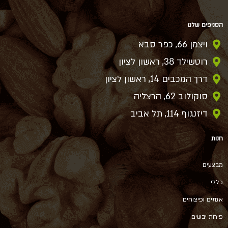
הסניפים שלנו
ויצמן 66, כפר סבא
רוטשילד 38, ראשון לציון
דרך המכבים 14, ראשון לציון
סוקולוב 62, הרצליה
דיזנגוף 114, תל אביב
חנות
מבצעים
כללי
אגוזים ופיצוחים
פירות יבשים