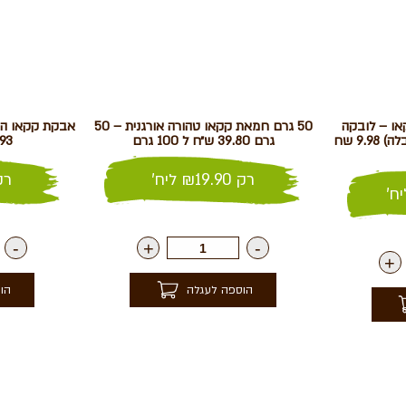
וקולד מריר 85% קקאו – לובקה
50 גרם חמאת קקאו טהורה אורגנית – 50
(מחיר 99.80 ₪ לק״ג ללא הגבלה) 9.98 שח
גרם 39.80 ש״ח ל 100 גרם
11.93 ש״ח
רק
19.90
₪
ליח'
רק
ח'
-
+
-
+
הוספה לעגלה
הו