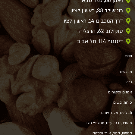
ויצמן 66, כפר סבא
רוטשילד 38, ראשון לציון
דרך המכבים 14, ראשון לציון
סוקולוב 62, הרצליה
דיזנגוף 114, תל אביב
חנות
מבצעים
כללי
אגוזים ופיצוחים
פירות יבשים
תבלינים, מלח, זיתים
ממתיקים טבעיים, תחליפי חלב
קטניות, קמח, אורז ופסטה