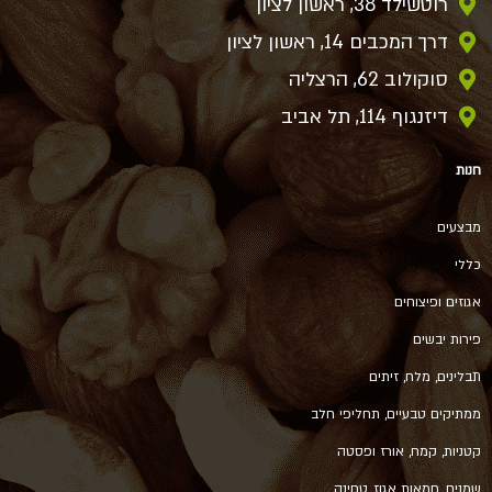
רוטשילד 38, ראשון לציון
דרך המכבים 14, ראשון לציון
סוקולוב 62, הרצליה
דיזנגוף 114, תל אביב
חנות
מבצעים
כללי
אגוזים ופיצוחים
פירות יבשים
תבלינים, מלח, זיתים
ממתיקים טבעיים, תחליפי חלב
קטניות, קמח, אורז ופסטה
שמנים, חמאות אגוז, טחינה