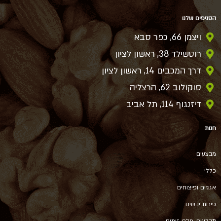
הסניפים שלנו
ויצמן 66, כפר סבא
רוטשילד 38, ראשון לציון
דרך המכבים 14, ראשון לציון
סוקולוב 62, הרצליה
דיזנגוף 114, תל אביב
חנות
מבצעים
כללי
אגוזים ופיצוחים
פירות יבשים
תבלינים, מלח, זיתים