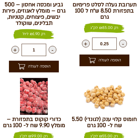
תערובת געלה לסלט פרימיום
גביע ומכסה אחסון – 500
בתפזורת 8.50 ש״ח ל 100
גרם – מומלץ לאגוזים, פירות
גרם
יבשים, פיצוחים, קטניות,
תבלינים, שוקולד
רק
85.00
₪
לק"ג
רק
1.90
₪
ליח'
+
-
+
-
הוספה לעגלה
הוספה לעגלה
חומוס קלוי ענק (לגונדי) 5.50
כדורי קוקוס בתפזורת –
שח ל- 100 גרם
מומלץ 9.90 שח ל- 100 גרם
רק
55.00
₪
לק"ג
רק
99.00
₪
לק"ג